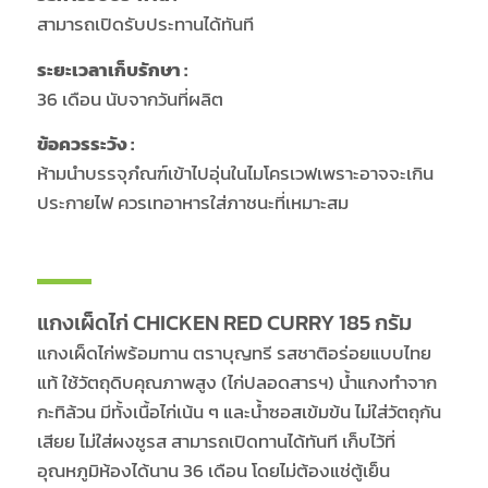
สามารถเปิดรับประทานได้ทันที
ระยะเวลาเก็บรักษา :
36 เดือน นับจากวันที่ผลิต
ข้อควรระวัง :
ห้ามนำบรรจุภํณฑ์เข้าไปอุ่นในไมโครเวฟเพราะอาจจะเกิน
ประกายไฟ ควรเทอาหารใส่ภาชนะที่เหมาะสม
แกงเผ็ดไก่ CHICKEN RED CURRY 185 กรัม
แกงเผ็ดไก่พร้อมทาน ตราบุญทรี รสชาติอร่อยแบบไทย
แท้ ใช้วัตถุดิบคุณภาพสูง (ไก่ปลอดสารฯ) น้ำแกงทำจาก
กะทิล้วน มีทั้งเนื้อไก่เน้น ๆ และน้ำซอสเข้มข้น ไม่ใส่วัตถุกัน
เสียย ไม่ใส่ผงชูรส สามารถเปิดทานได้ทันที เก็บไว้ที่
อุณหภูมิห้องได้นาน 36 เดือน โดยไม่ต้องแช่ตู้เย็น