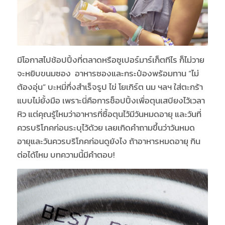
มีโอกาสไปช้อปปิ้งที่ตลาดหรือซูเปอร์มาร์เก็ตทีไร ก็ไม่วาย
จะหยิบขนมซอง อาหารซองและกระป๋องพร้อมทาน “ไม่
ต้องอุ่น” บะหมี่กึ่งสำเร็จรูป ไข่ โยเกิร์ต นม ฯลฯ ใส่ตะกร้า
แบบไม่ยั้งมือ เพราะนี่คือการช็อปปิ้งเพื่อตุนเสบียงไว้เวลา
หิว แต่คุณรู้ไหมว่าอาหารที่ซื้อตุนไว้มีวันหมดอายุ และวันที่
ควรบริโภคก่อนระบุไว้ด้วย เลยเกิดคำถามขึ้นว่าวันหมด
อายุและวันควรบริโภคก่อนดูยังไง ถ้าอาหารหมดอายุ กิน
ต่อได้ไหม บทความนี้มีคำตอบ!