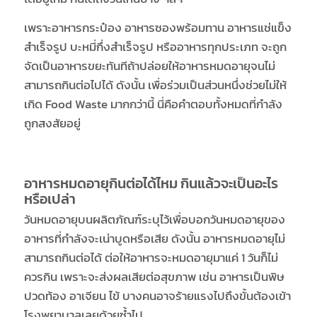
เพราะอาหารกระป๋อง อาหารซองพร้อมทาน อาหารแช่แข็ง
สำเร็จรูป บะหมี่กึ่งสำเร็จรูป หรืออาหารทุกประเภท จะถูก
จัดเป็นอาหารขยะทันทีถ้าปล่อยให้อาหารหมดอายุจนไม่
สามารถกินต่อไปได้ ดังนั้น เพื่อร่วมเป็นส่วนหนึ่งช่วยไม่ให้
เกิด Food Waste มากกว่านี้ นี่คือคำตอบทั้งหมดที่กำลัง
ถูกสงสัยอยู่
อาหารหมดอายุกินต่อได้ไหม กินแล้วจะเป็นอะไร
หรือเปล่า
วันหมดอายุบนผลิตภัณฑ์ระบุไว้เพื่อบอกวันหมดอายุของ
อาหารที่กำลังจะเน่าบูดหรือเสีย ดังนั้น อาหารหมดอายุไม่
สามารถกินต่อได้ ต่อให้อาหารจะหมดอายุมาแค่ 1 วันก็ไม่
ควรกิน เพราะจะส่งผลเสียต่อสุขภาพ เช่น อาหารเป็นพิษ
ปวดท้อง อาเจียน ไข้ บางคนอาจร้ายแรงไปถึงขั้นต้องเข้า
โรงพยาบาลเลยด้วยซ้ำไป